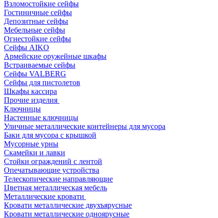
Взломостойкие сейфы
Гостиничные сейфы
Депозитные сейфы
Мебельные сейфы
Огнестойкие сейфы
Сейфы AIKO
Армейские оружейные шкафы
Встраиваемые сейфы
Сейфы VALBERG
Сейфы для пистолетов
Шкафы кассира
Прочие изделия
Ключницы
Настенные ключницы
Уличные металлические контейнеры для мусора
Баки для мусора с крышкой
Мусорные урны
Скамейки и лавки
Стойки ограждений с лентой
Опечатывающие устройства
Телескопические направляющие
Цветная металлическая мебель
Металлические кровати
Кровати металлические двухъярусные
Кровати металлические одноярусные