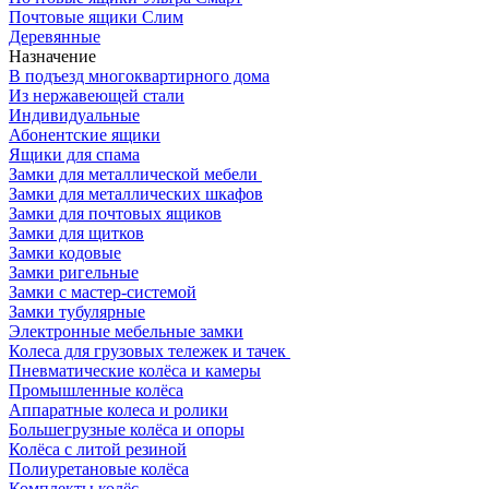
Почтовые ящики Слим
Деревянные
Назначение
В подъезд многоквартирного дома
Из нержавеющей стали
Индивидуальные
Абонентские ящики
Ящики для спама
Замки для металлической мебели
Замки для металлических шкафов
Замки для почтовых ящиков
Замки для щитков
Замки кодовые
Замки ригельные
Замки с мастер-системой
Замки тубулярные
Электронные мебельные замки
Колеса для грузовых тележек и тачек
Пневматические колёса и камеры
Промышленные колёса
Аппаратные колеса и ролики
Большегрузные колёса и опоры
Колёса с литой резиной
Полиуретановые колёса
Комплекты колёс