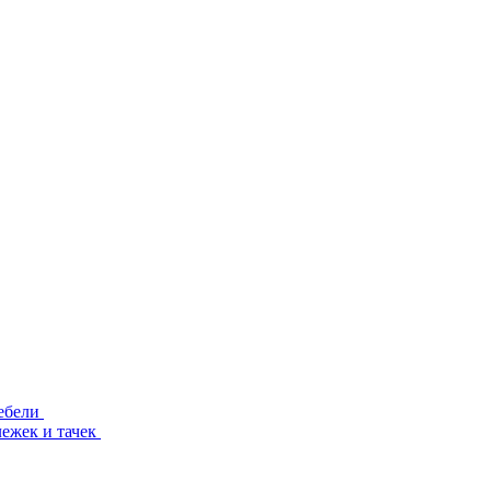
ебели
лежек и тачек