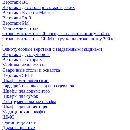
Верстаки ВС
Верстаки для столярных мастерских
Верстаки Expert и Мастер
Верстаки Profi
Верстаки РМ
Монтажные столы
Столы монтажные СP нагрузка на столешницу 250 кг
Столы монтажные СР-М нагрузка на столешницу 300 кг
Однотумбовые верстаки с выдвижными ящиками
Верстаки двухтумбовые
Верстаки для гаража
Мобильные верстаки
Сварочные столы и оснастка
Верстаки SELF
Шкафы металлические
Гардеробные шкафы для раздевалок
Шкафы для документов
Шкафы для сумок
Инструментальные шкафы
Шкафы для инвентаря
Медицинские шкафы
ШМС
Одностворчатые
Двухстворчатые