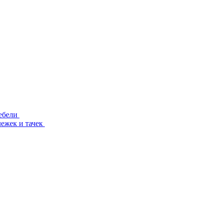
ебели
лежек и тачек