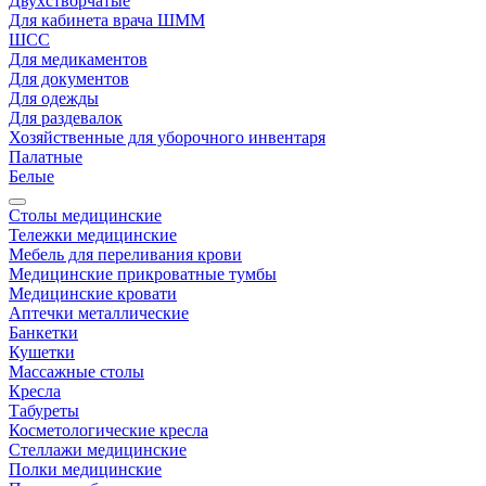
Двухстворчатые
Для кабинета врача ШММ
ШСС
Для медикаментов
Для документов
Для одежды
Для раздевалок
Хозяйственные для уборочного инвентаря
Палатные
Белые
Столы медицинские
Тележки медицинские
Мебель для переливания крови
Медицинские прикроватные тумбы
Медицинские кровати
Аптечки металлические
Банкетки
Кушетки
Массажные столы
Кресла
Табуреты
Косметологические кресла
Стеллажи медицинские
Полки медицинские