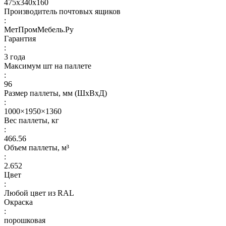
475х340х160
Производитель почтовых ящиков
:
МетПромМебель.Ру
Гарантия
:
3 года
Максимум шт на паллете
:
96
Размер паллеты, мм (ШхВхД)
:
1000×1950×1360
Вес паллеты, кг
:
466.56
Объем паллеты, м³
:
2.652
Цвет
:
Любой цвет из RAL
Окраска
:
порошковая