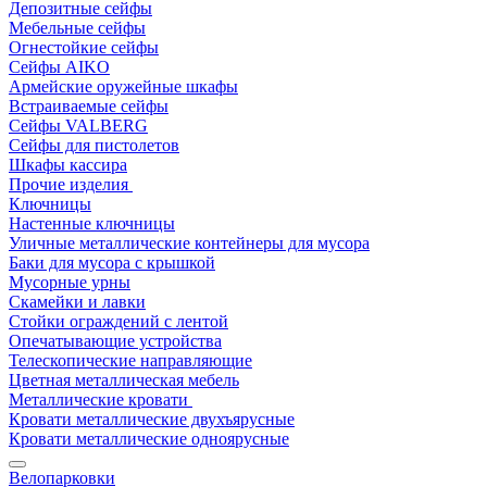
Депозитные сейфы
Мебельные сейфы
Огнестойкие сейфы
Сейфы AIKO
Армейские оружейные шкафы
Встраиваемые сейфы
Сейфы VALBERG
Сейфы для пистолетов
Шкафы кассира
Прочие изделия
Ключницы
Настенные ключницы
Уличные металлические контейнеры для мусора
Баки для мусора с крышкой
Мусорные урны
Скамейки и лавки
Стойки ограждений с лентой
Опечатывающие устройства
Телескопические направляющие
Цветная металлическая мебель
Металлические кровати
Кровати металлические двухъярусные
Кровати металлические одноярусные
Велопарковки