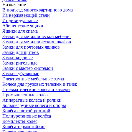
Назначение
В подъезд многоквартирного дома
Из нержавеющей стали
Индивидуальные
Абонентские ящики
Ящики для спама
Замки для металлической мебели
Замки для металлических шкафов
Замки для почтовых ящиков
Замки для щитков
Замки кодовые
Замки ригельные
Замки с мастер-системой
Замки тубулярные
Электронные мебельные замки
Колеса для грузовых тележек и тачек
Пневматические колёса и камеры
Промышленные колёса
Аппаратные колеса и ролики
Большегрузные колёса и опоры
Колёса с литой резиной
Полиуретановые колёса
Комплекты колёс
Колёса термостойкие
Колеса для рохли