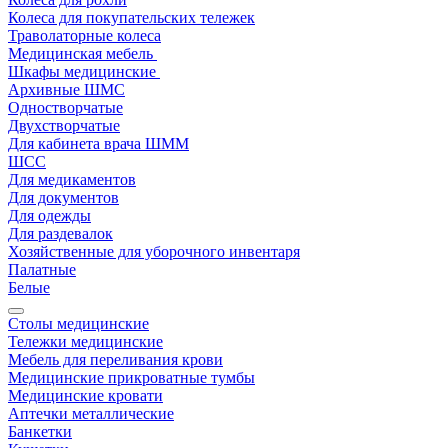
Колеса для покупательских тележек
Траволаторные колеса
Медицинская мебель
Шкафы медицинские
Архивные ШМС
Одностворчатые
Двухстворчатые
Для кабинета врача ШММ
ШСС
Для медикаментов
Для документов
Для одежды
Для раздевалок
Хозяйственные для уборочного инвентаря
Палатные
Белые
Столы медицинские
Тележки медицинские
Мебель для переливания крови
Медицинские прикроватные тумбы
Медицинские кровати
Аптечки металлические
Банкетки