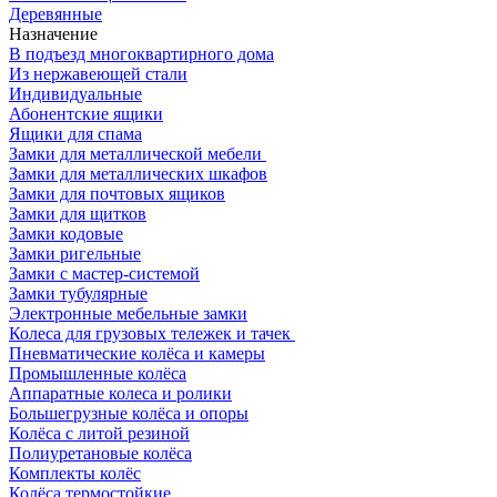
Деревянные
Назначение
В подъезд многоквартирного дома
Из нержавеющей стали
Индивидуальные
Абонентские ящики
Ящики для спама
Замки для металлической мебели
Замки для металлических шкафов
Замки для почтовых ящиков
Замки для щитков
Замки кодовые
Замки ригельные
Замки с мастер-системой
Замки тубулярные
Электронные мебельные замки
Колеса для грузовых тележек и тачек
Пневматические колёса и камеры
Промышленные колёса
Аппаратные колеса и ролики
Большегрузные колёса и опоры
Колёса с литой резиной
Полиуретановые колёса
Комплекты колёс
Колёса термостойкие