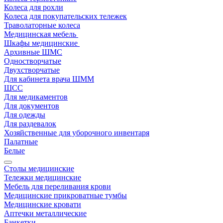
Колеса для рохли
Колеса для покупательских тележек
Траволаторные колеса
Медицинская мебель
Шкафы медицинские
Архивные ШМС
Одностворчатые
Двухстворчатые
Для кабинета врача ШММ
ШСС
Для медикаментов
Для документов
Для одежды
Для раздевалок
Хозяйственные для уборочного инвентаря
Палатные
Белые
Столы медицинские
Тележки медицинские
Мебель для переливания крови
Медицинские прикроватные тумбы
Медицинские кровати
Аптечки металлические
Банкетки