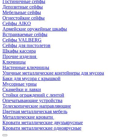
Гостиничные сейфы
Депозитные сейфы
Мебельные сейфы
Огнестойкие сейфы
Сейфы AIKO
Армейские оружейные шкафы
Встраиваемые сейфы
Сейфы VALBERG
Сейфы для пистолетов
Шкафы кассира
Прочие изделия
Ключницы
Настенные ключницы
Уличные металлические контейнеры для мусора
Баки для мусора с крышкой
Мусорные урны
Скамейки и лавки
Стойки ограждений с лентой
Опечатывающие устройства
Телескопические направляющие
Цветная металлическая мебель
Металлические кровати
Кровати металлические двухъярусные
Кровати металлические одноярусные