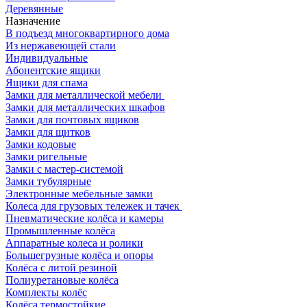
Деревянные
Назначение
В подъезд многоквартирного дома
Из нержавеющей стали
Индивидуальные
Абонентские ящики
Ящики для спама
Замки для металлической мебели
Замки для металлических шкафов
Замки для почтовых ящиков
Замки для щитков
Замки кодовые
Замки ригельные
Замки с мастер-системой
Замки тубулярные
Электронные мебельные замки
Колеса для грузовых тележек и тачек
Пневматические колёса и камеры
Промышленные колёса
Аппаратные колеса и ролики
Большегрузные колёса и опоры
Колёса с литой резиной
Полиуретановые колёса
Комплекты колёс
Колёса термостойкие