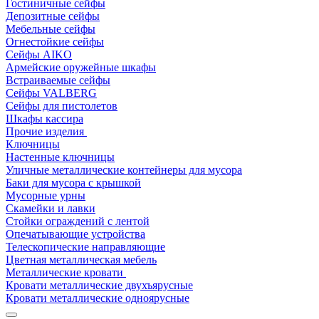
Гостиничные сейфы
Депозитные сейфы
Мебельные сейфы
Огнестойкие сейфы
Сейфы AIKO
Армейские оружейные шкафы
Встраиваемые сейфы
Сейфы VALBERG
Сейфы для пистолетов
Шкафы кассира
Прочие изделия
Ключницы
Настенные ключницы
Уличные металлические контейнеры для мусора
Баки для мусора с крышкой
Мусорные урны
Скамейки и лавки
Стойки ограждений с лентой
Опечатывающие устройства
Телескопические направляющие
Цветная металлическая мебель
Металлические кровати
Кровати металлические двухъярусные
Кровати металлические одноярусные