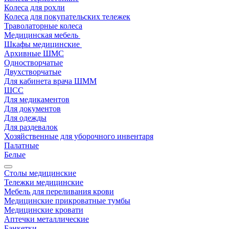
Колеса для рохли
Колеса для покупательских тележек
Траволаторные колеса
Медицинская мебель
Шкафы медицинские
Архивные ШМС
Одностворчатые
Двухстворчатые
Для кабинета врача ШММ
ШСС
Для медикаментов
Для документов
Для одежды
Для раздевалок
Хозяйственные для уборочного инвентаря
Палатные
Белые
Столы медицинские
Тележки медицинские
Мебель для переливания крови
Медицинские прикроватные тумбы
Медицинские кровати
Аптечки металлические
Банкетки