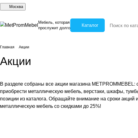
Москва
Мебель, которая
Каталог
прослужит долго
Главная
Акции
Акции
В разделе собраны все акции магазина METPROMMEBEL: се
приобрести металлическую мебель, верстаки, шкафы, тумбы
позиции из каталога. Обращайте внимание на сроки акций 
металлическую мебель со скидками до 25%!
До конца 2025 года
Скидка до 25% на избранные товары