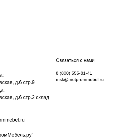
Связаться с нами
8 (800) 555-81-41
а:
msk@metprommebel.ru
ская, д.6 стр.9
а:
вская, д.6 стр.2 склад
mmebel.ru
омМебель.ру”