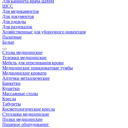
Для кабинета врача ШММ
ШСС
Для медикаментов
Для документов
Для одежды
Для раздевалок
Хозяйственные для уборочного инвентаря
Палатные
Белые
Столы медицинские
Тележки медицинские
Мебель для переливания крови
Медицинские прикроватные тумбы
Медицинские кровати
Аптечки металлические
Банкетки
Кушетки
Массажные столы
Кресла
Табуреты
Косметологические кресла
Стеллажи медицинские
Полки медицинские
Пищевое оборудование