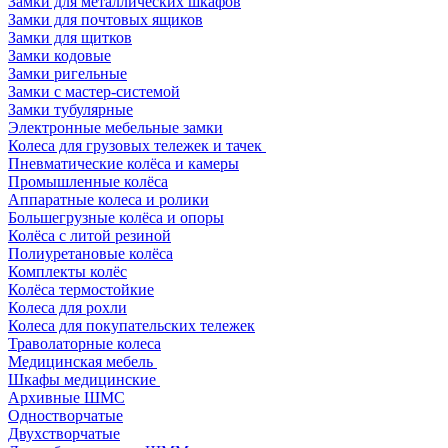
Замки для металлических шкафов
Замки для почтовых ящиков
Замки для щитков
Замки кодовые
Замки ригельные
Замки с мастер-системой
Замки тубулярные
Электронные мебельные замки
Колеса для грузовых тележек и тачек
Пневматические колёса и камеры
Промышленные колёса
Аппаратные колеса и ролики
Большегрузные колёса и опоры
Колёса с литой резиной
Полиуретановые колёса
Комплекты колёс
Колёса термостойкие
Колеса для рохли
Колеса для покупательских тележек
Траволаторные колеса
Медицинская мебель
Шкафы медицинские
Архивные ШМС
Одностворчатые
Двухстворчатые