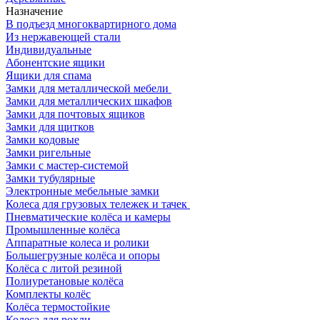
Назначение
В подъезд многоквартирного дома
Из нержавеющей стали
Индивидуальные
Абонентские ящики
Ящики для спама
Замки для металлической мебели
Замки для металлических шкафов
Замки для почтовых ящиков
Замки для щитков
Замки кодовые
Замки ригельные
Замки с мастер-системой
Замки тубулярные
Электронные мебельные замки
Колеса для грузовых тележек и тачек
Пневматические колёса и камеры
Промышленные колёса
Аппаратные колеса и ролики
Большегрузные колёса и опоры
Колёса с литой резиной
Полиуретановые колёса
Комплекты колёс
Колёса термостойкие
Колеса для рохли