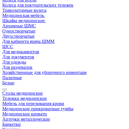
Колеса для покупательских тележек
Траволаторные колеса
Медицинская мебель
Шкафы медицинские
Архивные ШМС
Одностворчатые
Двухстворчатые
Для кабинета врача ШММ
ШСС
Для медикаментов
Для документов
Для одежды
Для раздевалок
Хозяйственные для уборочного инвентаря
Палатные
Белые
Столы медицинские
Тележки медицинские
Мебель для переливания крови
Медицинские прикроватные тумбы
Медицинские кровати
Аптечки металлические
Банкетки