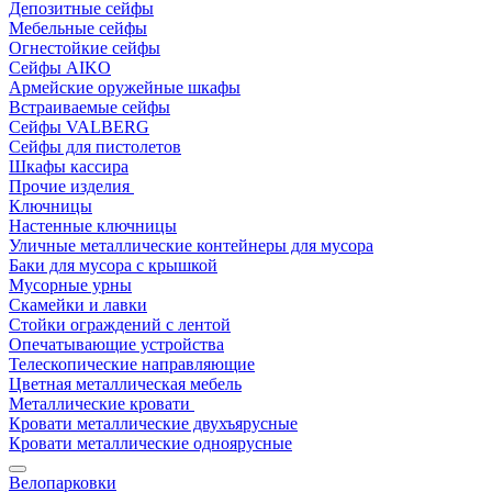
Депозитные сейфы
Мебельные сейфы
Огнестойкие сейфы
Сейфы AIKO
Армейские оружейные шкафы
Встраиваемые сейфы
Сейфы VALBERG
Сейфы для пистолетов
Шкафы кассира
Прочие изделия
Ключницы
Настенные ключницы
Уличные металлические контейнеры для мусора
Баки для мусора с крышкой
Мусорные урны
Скамейки и лавки
Стойки ограждений с лентой
Опечатывающие устройства
Телескопические направляющие
Цветная металлическая мебель
Металлические кровати
Кровати металлические двухъярусные
Кровати металлические одноярусные
Велопарковки