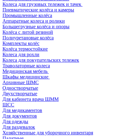
Колеса для грузовых тележек и тачек
Пневматические колёса и камеры
Промышленные колёса
Аппаратные колеса и ролики
Большегрузные колёса и опоры
Колёса с литой резиной
Полиуретановые колёса
Комплекты колёс
Колёса термостойкие
Колеса для рохли
Колеса для покупательских тележек
Траволаторные колеса
Медицинская мебель
Шкафы медицинские
Архивные ШМС
Одностворчатые
Двухстворчатые
Для кабинета врача ШММ
ШСС
Для медикаментов
Для документов
Для одежды
Для раздевалок
Хозяйственные для уборочного инвентаря
Палатные