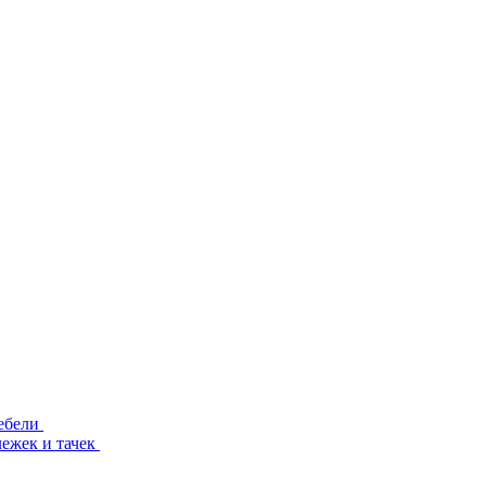
ебели
лежек и тачек