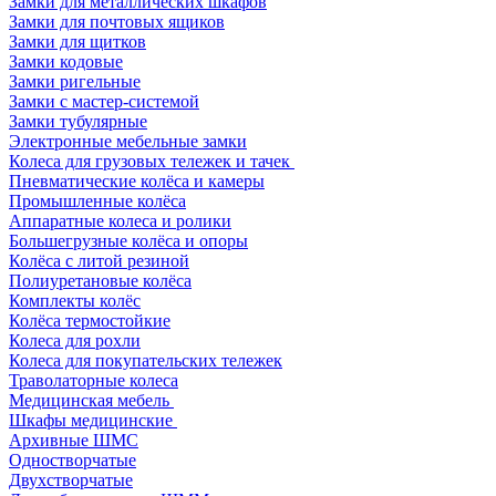
Замки для металлических шкафов
Замки для почтовых ящиков
Замки для щитков
Замки кодовые
Замки ригельные
Замки с мастер-системой
Замки тубулярные
Электронные мебельные замки
Колеса для грузовых тележек и тачек
Пневматические колёса и камеры
Промышленные колёса
Аппаратные колеса и ролики
Большегрузные колёса и опоры
Колёса с литой резиной
Полиуретановые колёса
Комплекты колёс
Колёса термостойкие
Колеса для рохли
Колеса для покупательских тележек
Траволаторные колеса
Медицинская мебель
Шкафы медицинские
Архивные ШМС
Одностворчатые
Двухстворчатые