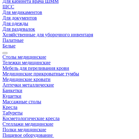
Для кабинета врача ШММ
ШСС
Для медикаментов
Для документов
Для одежды
Для раздевалок
Хозяйственные для уборочного инвентаря
Палатные
Белые
Столы медицинские
Тележки медицинские
Мебель для переливания крови
Медицинские прикроватные тумбы
Медицинские кровати
Аптечки металлические
Банкетки
Кушетки
Массажные столы
Кресла
Табуреты
Косметологические кресла
Стеллажи медицинские
Полки медицинские
Пищевое оборудование