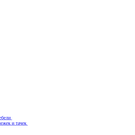
ебели
лежек и тачек