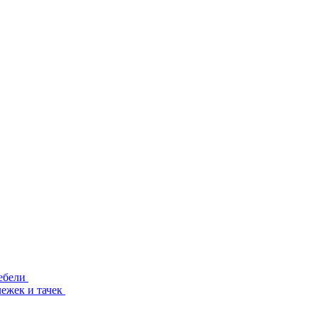
ебели
лежек и тачек