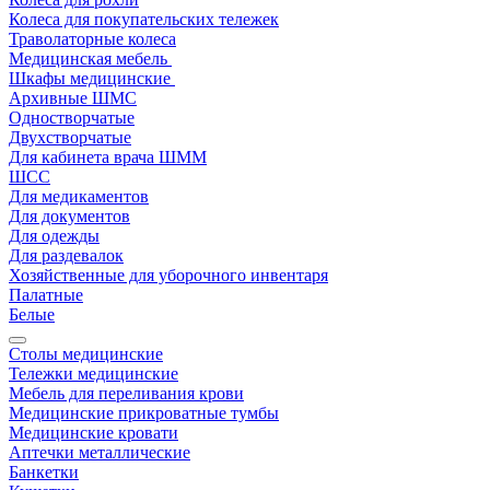
Колеса для покупательских тележек
Траволаторные колеса
Медицинская мебель
Шкафы медицинские
Архивные ШМС
Одностворчатые
Двухстворчатые
Для кабинета врача ШММ
ШСС
Для медикаментов
Для документов
Для одежды
Для раздевалок
Хозяйственные для уборочного инвентаря
Палатные
Белые
Столы медицинские
Тележки медицинские
Мебель для переливания крови
Медицинские прикроватные тумбы
Медицинские кровати
Аптечки металлические
Банкетки