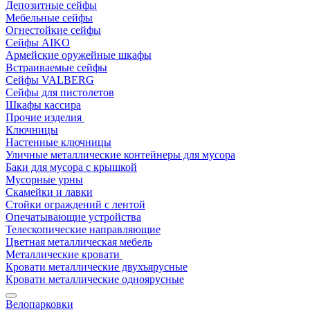
Депозитные сейфы
Мебельные сейфы
Огнестойкие сейфы
Сейфы AIKO
Армейские оружейные шкафы
Встраиваемые сейфы
Сейфы VALBERG
Сейфы для пистолетов
Шкафы кассира
Прочие изделия
Ключницы
Настенные ключницы
Уличные металлические контейнеры для мусора
Баки для мусора с крышкой
Мусорные урны
Скамейки и лавки
Стойки ограждений с лентой
Опечатывающие устройства
Телескопические направляющие
Цветная металлическая мебель
Металлические кровати
Кровати металлические двухъярусные
Кровати металлические одноярусные
Велопарковки