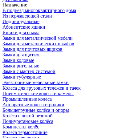
Назначение
В подъезд многоквартирного дома
Из нержавеющей стали
Индивидуальные
Абонентские ящики
Ящики для спама
Замки для металлической мебели
Замки для металлических шкафов
Замки для почтовых ящиков
Замки для щитков
Замки кодовые
Замки ригельные
Замки с мастер-системой
Замки тубулярные
Электронные мебельные замки
Колеса для грузовых тележек и тачек
Пневматические колёса и камеры
Промышленные колёса
Аппаратные колеса и ролики
Большегрузные колёса и опоры
Колёса с литой резиной
Полиуретановые колёса
Комплекты колёс
Колёса термостойкие
Колеса для рохли