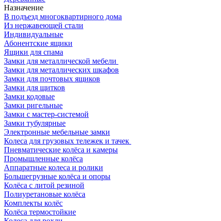
Назначение
В подъезд многоквартирного дома
Из нержавеющей стали
Индивидуальные
Абонентские ящики
Ящики для спама
Замки для металлической мебели
Замки для металлических шкафов
Замки для почтовых ящиков
Замки для щитков
Замки кодовые
Замки ригельные
Замки с мастер-системой
Замки тубулярные
Электронные мебельные замки
Колеса для грузовых тележек и тачек
Пневматические колёса и камеры
Промышленные колёса
Аппаратные колеса и ролики
Большегрузные колёса и опоры
Колёса с литой резиной
Полиуретановые колёса
Комплекты колёс
Колёса термостойкие
Колеса для рохли