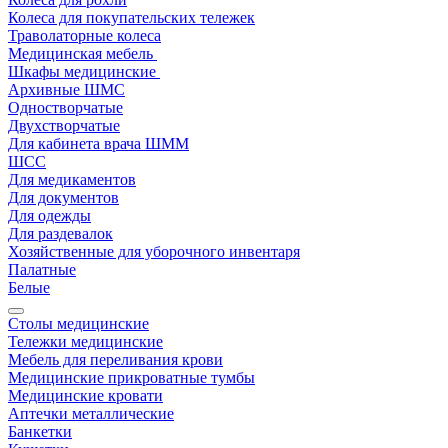
Колеса для покупательских тележек
Траволаторные колеса
Медицинская мебель
Шкафы медицинские
Архивные ШМС
Одностворчатые
Двухстворчатые
Для кабинета врача ШММ
ШСС
Для медикаментов
Для документов
Для одежды
Для раздевалок
Хозяйственные для уборочного инвентаря
Палатные
Белые
Столы медицинские
Тележки медицинские
Мебель для переливания крови
Медицинские прикроватные тумбы
Медицинские кровати
Аптечки металлические
Банкетки