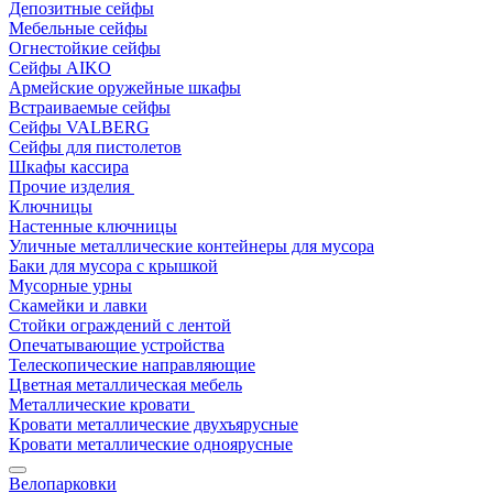
Депозитные сейфы
Мебельные сейфы
Огнестойкие сейфы
Сейфы AIKO
Армейские оружейные шкафы
Встраиваемые сейфы
Сейфы VALBERG
Сейфы для пистолетов
Шкафы кассира
Прочие изделия
Ключницы
Настенные ключницы
Уличные металлические контейнеры для мусора
Баки для мусора с крышкой
Мусорные урны
Скамейки и лавки
Стойки ограждений с лентой
Опечатывающие устройства
Телескопические направляющие
Цветная металлическая мебель
Металлические кровати
Кровати металлические двухъярусные
Кровати металлические одноярусные
Велопарковки