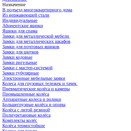
Назначение
В подъезд многоквартирного дома
Из нержавеющей стали
Индивидуальные
Абонентские ящики
Ящики для спама
Замки для металлической мебели
Замки для металлических шкафов
Замки для почтовых ящиков
Замки для щитков
Замки кодовые
Замки ригельные
Замки с мастер-системой
Замки тубулярные
Электронные мебельные замки
Колеса для грузовых тележек и тачек
Пневматические колёса и камеры
Промышленные колёса
Аппаратные колеса и ролики
Большегрузные колёса и опоры
Колёса с литой резиной
Полиуретановые колёса
Комплекты колёс
Колёса термостойкие
Колеса для рохли