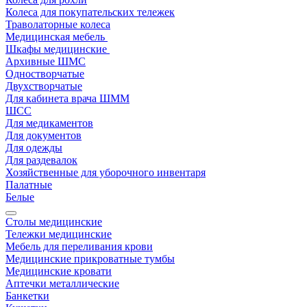
Колеса для покупательских тележек
Траволаторные колеса
Медицинская мебель
Шкафы медицинские
Архивные ШМС
Одностворчатые
Двухстворчатые
Для кабинета врача ШММ
ШСС
Для медикаментов
Для документов
Для одежды
Для раздевалок
Хозяйственные для уборочного инвентаря
Палатные
Белые
Столы медицинские
Тележки медицинские
Мебель для переливания крови
Медицинские прикроватные тумбы
Медицинские кровати
Аптечки металлические
Банкетки