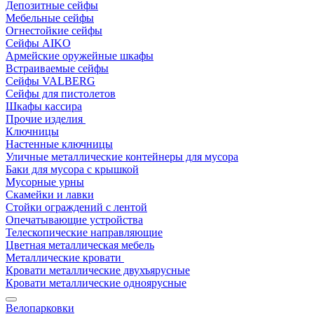
Депозитные сейфы
Мебельные сейфы
Огнестойкие сейфы
Сейфы AIKO
Армейские оружейные шкафы
Встраиваемые сейфы
Сейфы VALBERG
Сейфы для пистолетов
Шкафы кассира
Прочие изделия
Ключницы
Настенные ключницы
Уличные металлические контейнеры для мусора
Баки для мусора с крышкой
Мусорные урны
Скамейки и лавки
Стойки ограждений с лентой
Опечатывающие устройства
Телескопические направляющие
Цветная металлическая мебель
Металлические кровати
Кровати металлические двухъярусные
Кровати металлические одноярусные
Велопарковки