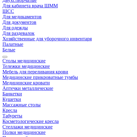
Двухстворчатые
Для кабинета врача ШММ
ШСС
Для медикаментов
Для документов
Для одежды
Для раздевалок
Хозяйственные для уборочного инвентаря
Палатные
Белые
Столы медицинские
Тележки медицинские
Мебель для переливания крови
Медицинские прикроватные тумбы
Медицинские кровати
Аптечки металлические
Банкетки
Кушетки
Массажные столы
Кресла
Табуреты
Косметологические кресла
Стеллажи медицинские
Полки медицинские