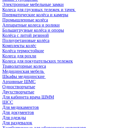
Электронные мебельные замки
Колеса для грузовых тележек и тачек
Пневматические колёса и камеры
Промышленные колёса
Аппаратные колеса и ролики
Большегрузные колёса и опоры
Колёса с литой резиной
Полиуретановые колёса
Комплекты колёс
Колёса термостойкие
Колеса для рохли
Колеса для покупательских тележек
Траволаторные колеса
Медицинская мебель
Шкафы медицинские
Архивные ШМС
Одностворчатые
Двухстворчатые
Для кабинета врача ШММ
ШСС
Для медикаментов
Для документов
Для одежды
Для раздевалок
Хозяйственные для уборочного инвентаря