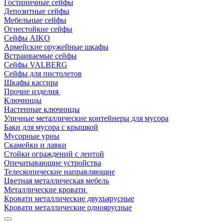
Гостиничные сейфы
Депозитные сейфы
Мебельные сейфы
Огнестойкие сейфы
Сейфы AIKO
Армейские оружейные шкафы
Встраиваемые сейфы
Сейфы VALBERG
Сейфы для пистолетов
Шкафы кассира
Прочие изделия
Ключницы
Настенные ключницы
Уличные металлические контейнеры для мусора
Баки для мусора с крышкой
Мусорные урны
Скамейки и лавки
Стойки ограждений с лентой
Опечатывающие устройства
Телескопические направляющие
Цветная металлическая мебель
Металлические кровати
Кровати металлические двухъярусные
Кровати металлические одноярусные