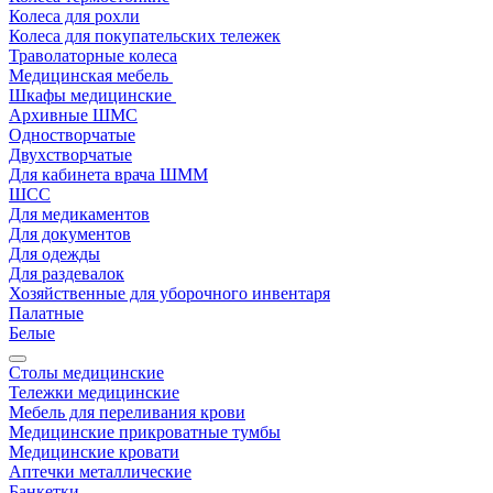
Колеса для рохли
Колеса для покупательских тележек
Траволаторные колеса
Медицинская мебель
Шкафы медицинские
Архивные ШМС
Одностворчатые
Двухстворчатые
Для кабинета врача ШММ
ШСС
Для медикаментов
Для документов
Для одежды
Для раздевалок
Хозяйственные для уборочного инвентаря
Палатные
Белые
Столы медицинские
Тележки медицинские
Мебель для переливания крови
Медицинские прикроватные тумбы
Медицинские кровати
Аптечки металлические
Банкетки