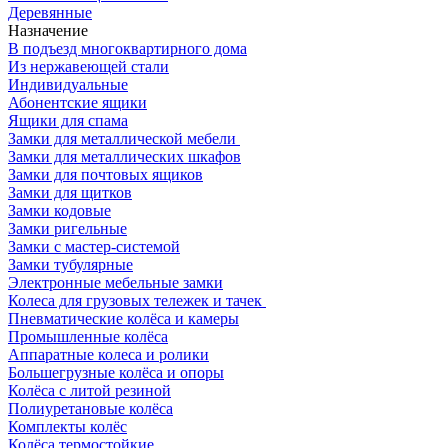
Деревянные
Назначение
В подъезд многоквартирного дома
Из нержавеющей стали
Индивидуальные
Абонентские ящики
Ящики для спама
Замки для металлической мебели
Замки для металлических шкафов
Замки для почтовых ящиков
Замки для щитков
Замки кодовые
Замки ригельные
Замки с мастер-системой
Замки тубулярные
Электронные мебельные замки
Колеса для грузовых тележек и тачек
Пневматические колёса и камеры
Промышленные колёса
Аппаратные колеса и ролики
Большегрузные колёса и опоры
Колёса с литой резиной
Полиуретановые колёса
Комплекты колёс
Колёса термостойкие