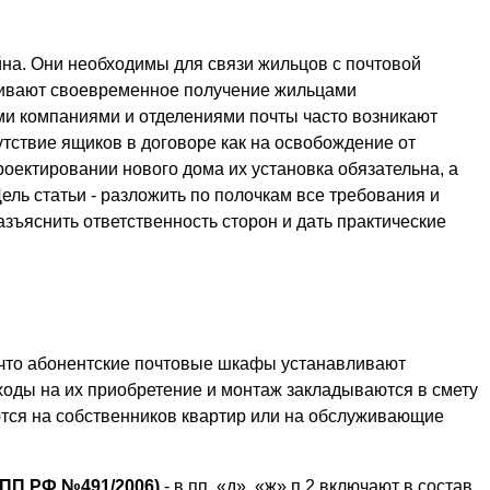
на. Они необходимы для связи жильцов с почтовой
ивают своевременное получение жильцами
и компаниями и отделениями почты часто возникают
утствие ящиков в договоре как на освобождение от
роектировании нового дома их установка обязательна, а
ль статьи - разложить по полочкам все требования и
зъяснить ответственность сторон и дать практические
 что абонентские почтовые шкафы устанавливают
ходы на их приобретение и монтаж закладываются в смету
тся на собственников квартир или на обслуживающие
(ПП РФ №491/2006)
- в пп. «д», «ж» п.2 включают в состав