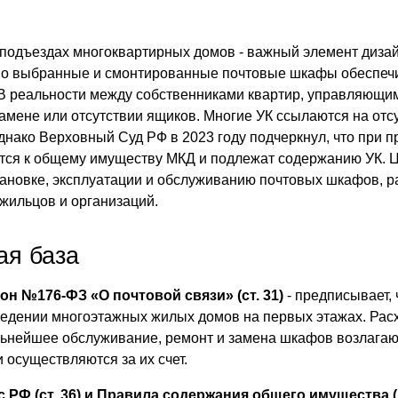
 подъездах
многоквартирных домов - важный элемент дизай
но выбранные и смонтированные почтовые шкафы обеспеч
В реальности между собственниками квартир, управляющим
замене или отсутствии ящиков. Многие УК ссылаются на отс
днако Верховный Суд РФ в 2023 году подчеркнул, что при п
тся к общему имуществу МКД и подлежат содержанию УК. Це
тановке, эксплуатации и обслуживанию почтовых шкафов, ра
жильцов и организаций.
ая база
н №176‑ФЗ «О почтовой связи» (ст. 31)
- предписывает,
ведении многоэтажных жилых домов на первых этажах. Рас
льнейшее обслуживание, ремонт и замена шкафов возлагаю
 осуществляются за их счет.
РФ (ст. 36) и Правила содержания общего имущества 