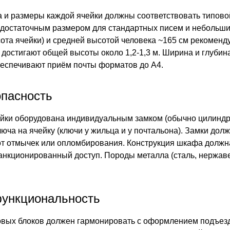
а и размеры каждой ячейки должны соответствовать типов
достаточным размером для стандартных писем и небольших 
ота ячейки) и средней высотой человека ~165 см рекоменду
) достигают общей высоты около 1,2-1,3 м. Ширина и глубин
беспечивают приём почты форматов до А4.
опасность
йки оборудована индивидуальным замком (обычно цилиндр
юча на ячейку (ключи у жильца и у почтальона). Замки дол
т отмычек или опломбирования. Конструкция шкафа должн
анкционированный доступ. Породы металла (сталь, нержав
функциональность
вых блоков должен гармонировать с оформлением подъезда 