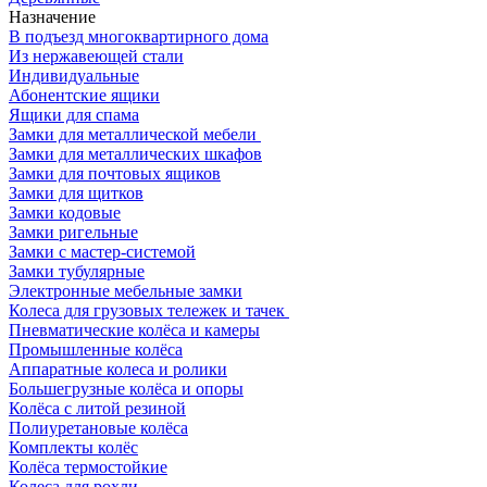
Назначение
В подъезд многоквартирного дома
Из нержавеющей стали
Индивидуальные
Абонентские ящики
Ящики для спама
Замки для металлической мебели
Замки для металлических шкафов
Замки для почтовых ящиков
Замки для щитков
Замки кодовые
Замки ригельные
Замки с мастер-системой
Замки тубулярные
Электронные мебельные замки
Колеса для грузовых тележек и тачек
Пневматические колёса и камеры
Промышленные колёса
Аппаратные колеса и ролики
Большегрузные колёса и опоры
Колёса с литой резиной
Полиуретановые колёса
Комплекты колёс
Колёса термостойкие
Колеса для рохли