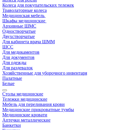
Колеса для покупательских тележек
Траволаторные колеса
Медицинская мебель
Шкафы медицинские
Архивные ШМС
Одностворчатые
Двухстворчатые
Для кабинета врача ШММ
ШСС
Для медикаментов
Для документов
Для одежды
Для раздевалок
Хозяйственные для уборочного инвентаря
Палатные
Белые
Столы медицинские
Тележки медицинские
Мебель для переливания крови
Медицинские прикроватные тумбы
Медицинские кровати
Аптечки металлические
Банкетки