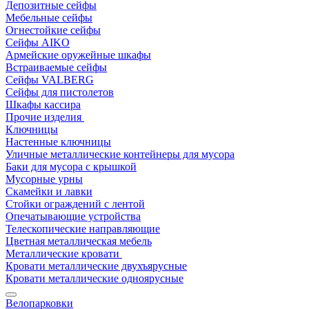
Депозитные сейфы
Мебельные сейфы
Огнестойкие сейфы
Сейфы AIKO
Армейские оружейные шкафы
Встраиваемые сейфы
Сейфы VALBERG
Сейфы для пистолетов
Шкафы кассира
Прочие изделия
Ключницы
Настенные ключницы
Уличные металлические контейнеры для мусора
Баки для мусора с крышкой
Мусорные урны
Скамейки и лавки
Стойки ограждений с лентой
Опечатывающие устройства
Телескопические направляющие
Цветная металлическая мебель
Металлические кровати
Кровати металлические двухъярусные
Кровати металлические одноярусные
Велопарковки