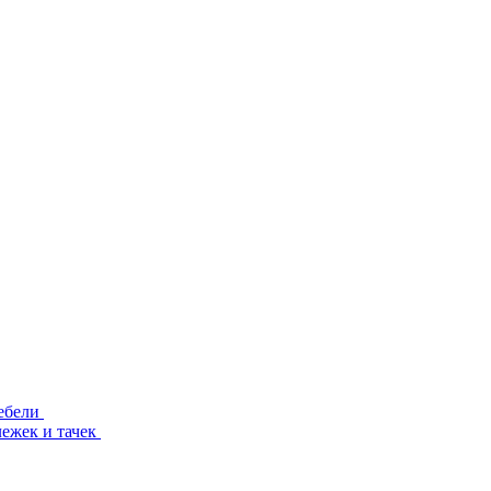
ебели
лежек и тачек