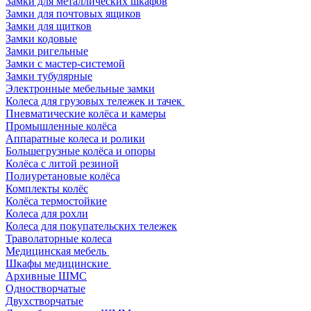
Замки для металлических шкафов
Замки для почтовых ящиков
Замки для щитков
Замки кодовые
Замки ригельные
Замки с мастер-системой
Замки тубулярные
Электронные мебельные замки
Колеса для грузовых тележек и тачек
Пневматические колёса и камеры
Промышленные колёса
Аппаратные колеса и ролики
Большегрузные колёса и опоры
Колёса с литой резиной
Полиуретановые колёса
Комплекты колёс
Колёса термостойкие
Колеса для рохли
Колеса для покупательских тележек
Траволаторные колеса
Медицинская мебель
Шкафы медицинские
Архивные ШМС
Одностворчатые
Двухстворчатые