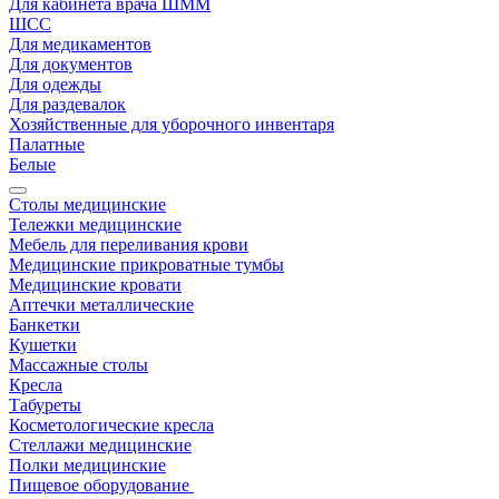
Для кабинета врача ШММ
ШСС
Для медикаментов
Для документов
Для одежды
Для раздевалок
Хозяйственные для уборочного инвентаря
Палатные
Белые
Столы медицинские
Тележки медицинские
Мебель для переливания крови
Медицинские прикроватные тумбы
Медицинские кровати
Аптечки металлические
Банкетки
Кушетки
Массажные столы
Кресла
Табуреты
Косметологические кресла
Стеллажи медицинские
Полки медицинские
Пищевое оборудование