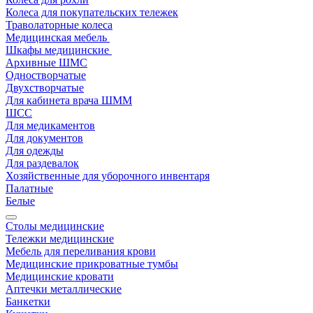
Колеса для покупательских тележек
Траволаторные колеса
Медицинская мебель
Шкафы медицинские
Архивные ШМС
Одностворчатые
Двухстворчатые
Для кабинета врача ШММ
ШСС
Для медикаментов
Для документов
Для одежды
Для раздевалок
Хозяйственные для уборочного инвентаря
Палатные
Белые
Столы медицинские
Тележки медицинские
Мебель для переливания крови
Медицинские прикроватные тумбы
Медицинские кровати
Аптечки металлические
Банкетки