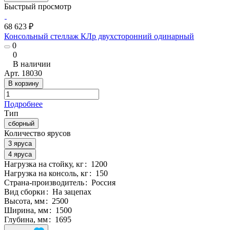
Быстрый просмотр
68 623 ₽
Консольный стеллаж КЛр двухсторонний одинарный
0
0
В наличии
Арт.
18030
В корзину
Подробнее
Тип
сборный
Количество ярусов
3 яруса
4 яруса
Нагрузка на стойку, кг
:
1200
Нагрузка на консоль, кг
:
150
Страна-производитель
:
Россия
Вид сборки
:
На зацепах
Высота, мм
:
2500
Ширина, мм
:
1500
Глубина, мм
:
1695