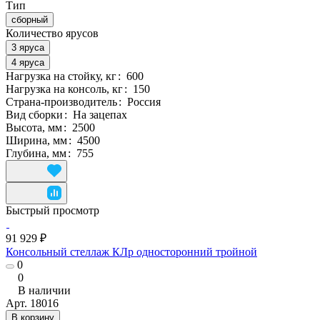
Тип
сборный
Количество ярусов
3 яруса
4 яруса
Нагрузка на стойку, кг
:
600
Нагрузка на консоль, кг
:
150
Страна-производитель
:
Россия
Вид сборки
:
На зацепах
Высота, мм
:
2500
Ширина, мм
:
4500
Глубина, мм
:
755
Быстрый просмотр
91 929 ₽
Консольный стеллаж КЛр односторонний тройной
0
0
В наличии
Арт.
18016
В корзину