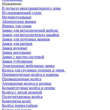
Назначение
В подъезд многоквартирного дома
Из нержавеющей стали
Индивидуальные
Абонентские ящики
Ящики для спама
Замки для металлической мебели
Замки для металлических шкафов
Замки для почтовых ящиков
Замки для щитков
Замки кодовые
Замки ригельные
Замки с мастер-системой
Замки тубулярные
Электронные мебельные замки
Колеса для грузовых тележек и тачек
Пневматические колёса и камеры
Промышленные колёса
Аппаратные колеса и ролики
Большегрузные колёса и опоры
Колёса с литой резиной
Полиуретановые колёса
Комплекты колёс
Колёса термостойкие
Колеса для рохли