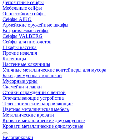
Депозитные сейфы
Мебельные сейфы
Огнестойкие сейфы
Сейфы AIKO
Армейские оружейные шкафы
Встраиваемые сейфы
Сейфы VALBERG
Сейфы для пистолетов
Шкафы кассира
Прочие изделия
Ключницы
Настенные ключницы
Уличные металлические контейнеры для мусора
Баки для мусора с крышкой
Мусорные урны
Скамейки и лавки
Стойки ограждений с лентой
Опечатывающие устройства
Телескопические направляющие
Цветная металлическая мебель
Металлические кровати
Кровати металлические двухъярусные
Кровати металлические одноярусные
Велопарковки