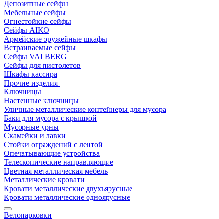
Депозитные сейфы
Мебельные сейфы
Огнестойкие сейфы
Сейфы AIKO
Армейские оружейные шкафы
Встраиваемые сейфы
Сейфы VALBERG
Сейфы для пистолетов
Шкафы кассира
Прочие изделия
Ключницы
Настенные ключницы
Уличные металлические контейнеры для мусора
Баки для мусора с крышкой
Мусорные урны
Скамейки и лавки
Стойки ограждений с лентой
Опечатывающие устройства
Телескопические направляющие
Цветная металлическая мебель
Металлические кровати
Кровати металлические двухъярусные
Кровати металлические одноярусные
Велопарковки