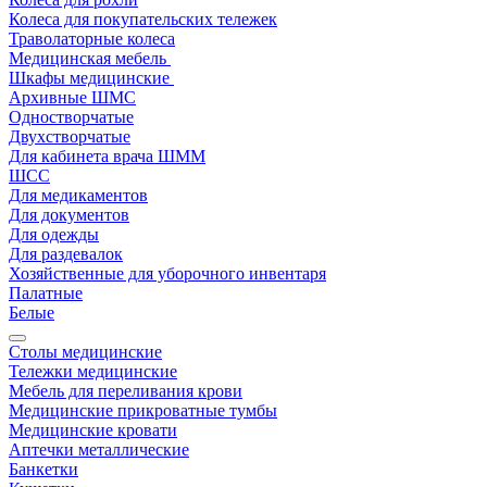
Колеса для покупательских тележек
Траволаторные колеса
Медицинская мебель
Шкафы медицинские
Архивные ШМС
Одностворчатые
Двухстворчатые
Для кабинета врача ШММ
ШСС
Для медикаментов
Для документов
Для одежды
Для раздевалок
Хозяйственные для уборочного инвентаря
Палатные
Белые
Столы медицинские
Тележки медицинские
Мебель для переливания крови
Медицинские прикроватные тумбы
Медицинские кровати
Аптечки металлические
Банкетки