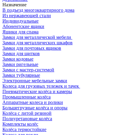
Назначение
В подъезд многоквартирного дома
Из нержавеющей стали
Индивидуальные
Абонентские ящики
Ящики для спама
Замки для металлической мебели
Замки для металлических шкафов
Замки для почтовых ящиков
Замки для щитков
Замки кодовые
Замки ригельные
Замки с мастер-системой
Замки тубулярные
Электронные мебельные замки
Колеса для грузовых тележек и тачек
Пневматические колёса и камеры
Промышленные колёса
Аппаратные колеса и ролики
Большегрузные колёса и опоры
Колёса с литой резиной
Полиуретановые колёса
Комплекты колёс
Колёса термостойкие
Колеса для рохли