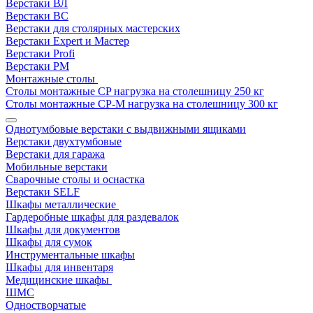
Верстаки ВЛ
Верстаки ВС
Верстаки для столярных мастерских
Верстаки Expert и Мастер
Верстаки Profi
Верстаки РМ
Монтажные столы
Столы монтажные СP нагрузка на столешницу 250 кг
Столы монтажные СР-М нагрузка на столешницу 300 кг
Однотумбовые верстаки с выдвижными ящиками
Верстаки двухтумбовые
Верстаки для гаража
Мобильные верстаки
Сварочные столы и оснастка
Верстаки SELF
Шкафы металлические
Гардеробные шкафы для раздевалок
Шкафы для документов
Шкафы для сумок
Инструментальные шкафы
Шкафы для инвентаря
Медицинские шкафы
ШМС
Одностворчатые