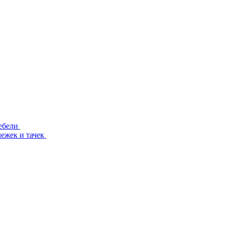
ебели
лежек и тачек