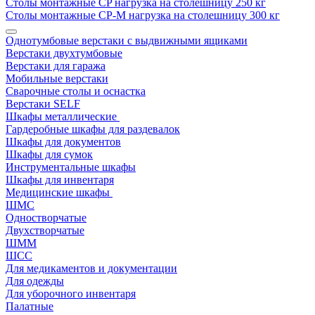
Столы монтажные СP нагрузка на столешницу 250 кг
Столы монтажные СР-М нагрузка на столешницу 300 кг
Однотумбовые верстаки с выдвижными ящиками
Верстаки двухтумбовые
Верстаки для гаража
Мобильные верстаки
Сварочные столы и оснастка
Верстаки SELF
Шкафы металлические
Гардеробные шкафы для раздевалок
Шкафы для документов
Шкафы для сумок
Инструментальные шкафы
Шкафы для инвентаря
Медицинские шкафы
ШМС
Одностворчатые
Двухстворчатые
ШММ
ШСС
Для медикаментов и документации
Для одежды
Для уборочного инвентаря
Палатные