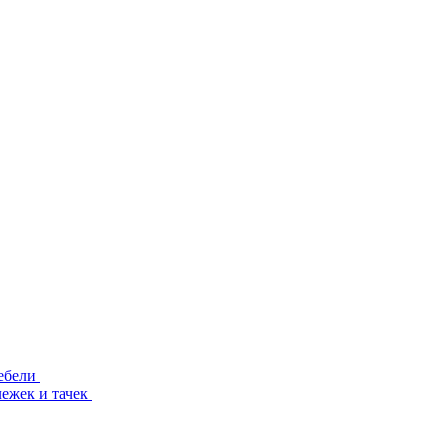
ебели
лежек и тачек