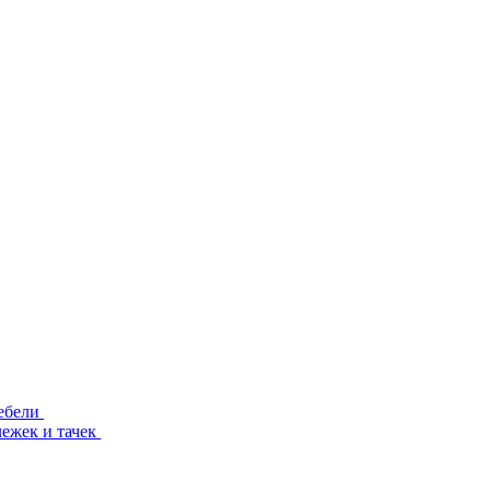
ебели
лежек и тачек