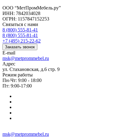
ООО “МетПромМебель.ру”
ИНН: 7842034028
ОГРН: 1157847152253
Связаться с нами
8 (800) 555-81-41
8 (800) 555-81-41
+7 (495) 215-22-62
Заказать звонок
E-mail
msk@metprommebel.ru
Адрес
ул. Стахановская, д.6 стр. 9
Режим работы
Пн-Чт: 9:00 - 18:00
Пт: 9:00-17:00
msk@metprommebel.ru