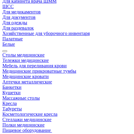
Для кабинета врача ШММ
ШСС
Для медикаментов
Для документов
Для одежды
Для раздевалок
Хозяйственные для уборочного инвентаря
Палатные
Белые
Столы медицинские
Тележки медицинские
Мебель для переливания крови
Медицинские прикроватные тумбы
Медицинские кровати
Аптечки металлические
Банкетки
Кушетки
Массажные столы
Кресла
Табуреты
Косметологические кресла
Стеллажи медицинские
Полки медицинские
Пищевое оборудование