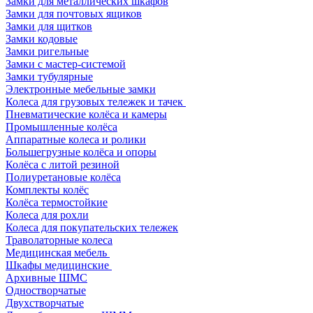
Замки для металлических шкафов
Замки для почтовых ящиков
Замки для щитков
Замки кодовые
Замки ригельные
Замки с мастер-системой
Замки тубулярные
Электронные мебельные замки
Колеса для грузовых тележек и тачек
Пневматические колёса и камеры
Промышленные колёса
Аппаратные колеса и ролики
Большегрузные колёса и опоры
Колёса с литой резиной
Полиуретановые колёса
Комплекты колёс
Колёса термостойкие
Колеса для рохли
Колеса для покупательских тележек
Траволаторные колеса
Медицинская мебель
Шкафы медицинские
Архивные ШМС
Одностворчатые
Двухстворчатые