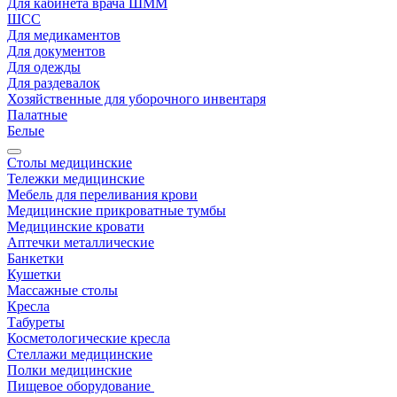
Для кабинета врача ШММ
ШСС
Для медикаментов
Для документов
Для одежды
Для раздевалок
Хозяйственные для уборочного инвентаря
Палатные
Белые
Столы медицинские
Тележки медицинские
Мебель для переливания крови
Медицинские прикроватные тумбы
Медицинские кровати
Аптечки металлические
Банкетки
Кушетки
Массажные столы
Кресла
Табуреты
Косметологические кресла
Стеллажи медицинские
Полки медицинские
Пищевое оборудование