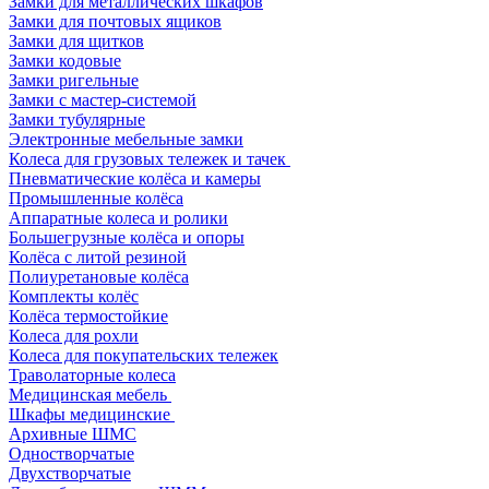
Замки для металлических шкафов
Замки для почтовых ящиков
Замки для щитков
Замки кодовые
Замки ригельные
Замки с мастер-системой
Замки тубулярные
Электронные мебельные замки
Колеса для грузовых тележек и тачек
Пневматические колёса и камеры
Промышленные колёса
Аппаратные колеса и ролики
Большегрузные колёса и опоры
Колёса с литой резиной
Полиуретановые колёса
Комплекты колёс
Колёса термостойкие
Колеса для рохли
Колеса для покупательских тележек
Траволаторные колеса
Медицинская мебель
Шкафы медицинские
Архивные ШМС
Одностворчатые
Двухстворчатые