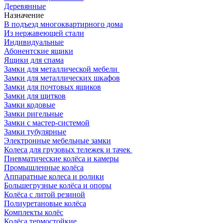
Деревянные
Назначение
В подъезд многоквартирного дома
Из нержавеющей стали
Индивидуальные
Абонентские ящики
Ящики для спама
Замки для металлической мебели
Замки для металлических шкафов
Замки для почтовых ящиков
Замки для щитков
Замки кодовые
Замки ригельные
Замки с мастер-системой
Замки тубулярные
Электронные мебельные замки
Колеса для грузовых тележек и тачек
Пневматические колёса и камеры
Промышленные колёса
Аппаратные колеса и ролики
Большегрузные колёса и опоры
Колёса с литой резиной
Полиуретановые колёса
Комплекты колёс
Колёса термостойкие