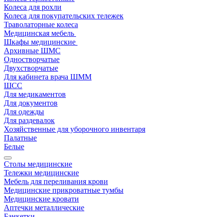
Колеса для рохли
Колеса для покупательских тележек
Траволаторные колеса
Медицинская мебель
Шкафы медицинские
Архивные ШМС
Одностворчатые
Двухстворчатые
Для кабинета врача ШММ
ШСС
Для медикаментов
Для документов
Для одежды
Для раздевалок
Хозяйственные для уборочного инвентаря
Палатные
Белые
Столы медицинские
Тележки медицинские
Мебель для переливания крови
Медицинские прикроватные тумбы
Медицинские кровати
Аптечки металлические
Банкетки