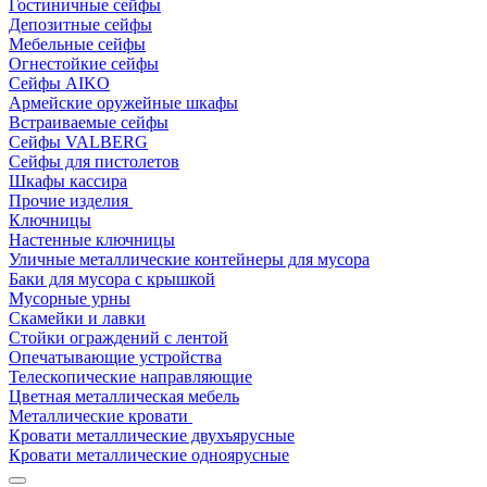
Гостиничные сейфы
Депозитные сейфы
Мебельные сейфы
Огнестойкие сейфы
Сейфы AIKO
Армейские оружейные шкафы
Встраиваемые сейфы
Сейфы VALBERG
Сейфы для пистолетов
Шкафы кассира
Прочие изделия
Ключницы
Настенные ключницы
Уличные металлические контейнеры для мусора
Баки для мусора с крышкой
Мусорные урны
Скамейки и лавки
Стойки ограждений с лентой
Опечатывающие устройства
Телескопические направляющие
Цветная металлическая мебель
Металлические кровати
Кровати металлические двухъярусные
Кровати металлические одноярусные