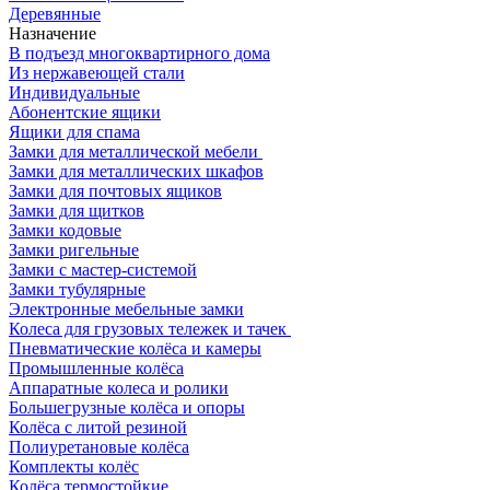
Деревянные
Назначение
В подъезд многоквартирного дома
Из нержавеющей стали
Индивидуальные
Абонентские ящики
Ящики для спама
Замки для металлической мебели
Замки для металлических шкафов
Замки для почтовых ящиков
Замки для щитков
Замки кодовые
Замки ригельные
Замки с мастер-системой
Замки тубулярные
Электронные мебельные замки
Колеса для грузовых тележек и тачек
Пневматические колёса и камеры
Промышленные колёса
Аппаратные колеса и ролики
Большегрузные колёса и опоры
Колёса с литой резиной
Полиуретановые колёса
Комплекты колёс
Колёса термостойкие