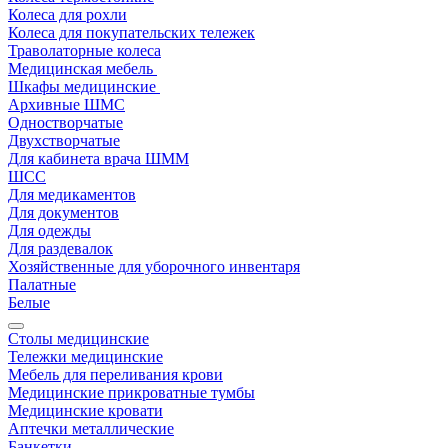
Колеса для рохли
Колеса для покупательских тележек
Траволаторные колеса
Медицинская мебель
Шкафы медицинские
Архивные ШМС
Одностворчатые
Двухстворчатые
Для кабинета врача ШММ
ШСС
Для медикаментов
Для документов
Для одежды
Для раздевалок
Хозяйственные для уборочного инвентаря
Палатные
Белые
Столы медицинские
Тележки медицинские
Мебель для переливания крови
Медицинские прикроватные тумбы
Медицинские кровати
Аптечки металлические
Банкетки