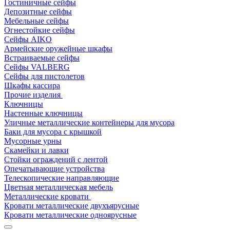
Гостиничные сейфы
Депозитные сейфы
Мебельные сейфы
Огнестойкие сейфы
Сейфы AIKO
Армейские оружейные шкафы
Встраиваемые сейфы
Сейфы VALBERG
Сейфы для пистолетов
Шкафы кассира
Прочие изделия
Ключницы
Настенные ключницы
Уличные металлические контейнеры для мусора
Баки для мусора с крышкой
Мусорные урны
Скамейки и лавки
Стойки ограждений с лентой
Опечатывающие устройства
Телескопические направляющие
Цветная металлическая мебель
Металлические кровати
Кровати металлические двухъярусные
Кровати металлические одноярусные