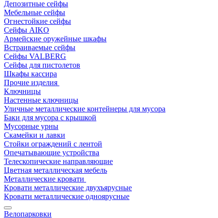
Депозитные сейфы
Мебельные сейфы
Огнестойкие сейфы
Сейфы AIKO
Армейские оружейные шкафы
Встраиваемые сейфы
Сейфы VALBERG
Сейфы для пистолетов
Шкафы кассира
Прочие изделия
Ключницы
Настенные ключницы
Уличные металлические контейнеры для мусора
Баки для мусора с крышкой
Мусорные урны
Скамейки и лавки
Стойки ограждений с лентой
Опечатывающие устройства
Телескопические направляющие
Цветная металлическая мебель
Металлические кровати
Кровати металлические двухъярусные
Кровати металлические одноярусные
Велопарковки