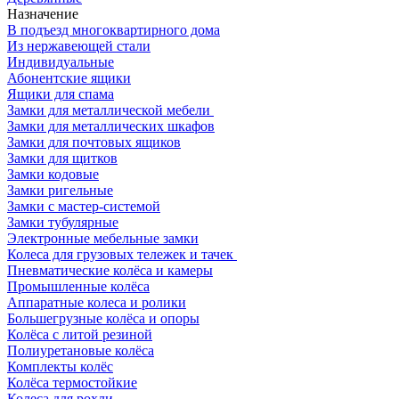
Назначение
В подъезд многоквартирного дома
Из нержавеющей стали
Индивидуальные
Абонентские ящики
Ящики для спама
Замки для металлической мебели
Замки для металлических шкафов
Замки для почтовых ящиков
Замки для щитков
Замки кодовые
Замки ригельные
Замки с мастер-системой
Замки тубулярные
Электронные мебельные замки
Колеса для грузовых тележек и тачек
Пневматические колёса и камеры
Промышленные колёса
Аппаратные колеса и ролики
Большегрузные колёса и опоры
Колёса с литой резиной
Полиуретановые колёса
Комплекты колёс
Колёса термостойкие
Колеса для рохли