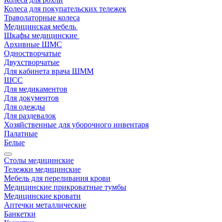
Колеса для покупательских тележек
Траволаторные колеса
Медицинская мебель
Шкафы медицинские
Архивные ШМС
Одностворчатые
Двухстворчатые
Для кабинета врача ШММ
ШСС
Для медикаментов
Для документов
Для одежды
Для раздевалок
Хозяйственные для уборочного инвентаря
Палатные
Белые
Столы медицинские
Тележки медицинские
Мебель для переливания крови
Медицинские прикроватные тумбы
Медицинские кровати
Аптечки металлические
Банкетки