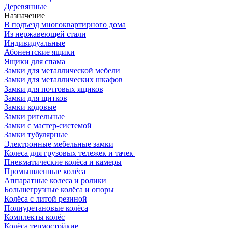
Деревянные
Назначение
В подъезд многоквартирного дома
Из нержавеющей стали
Индивидуальные
Абонентские ящики
Ящики для спама
Замки для металлической мебели
Замки для металлических шкафов
Замки для почтовых ящиков
Замки для щитков
Замки кодовые
Замки ригельные
Замки с мастер-системой
Замки тубулярные
Электронные мебельные замки
Колеса для грузовых тележек и тачек
Пневматические колёса и камеры
Промышленные колёса
Аппаратные колеса и ролики
Большегрузные колёса и опоры
Колёса с литой резиной
Полиуретановые колёса
Комплекты колёс
Колёса термостойкие