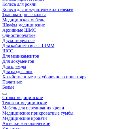
Колеса для рохли
Колеса для покупательских тележек
Траволаторные колеса
Медицинская мебель
Шкафы медицинские
Архивные ШМС
Одностворчатые
Двухстворчатые
Для кабинета врача ШММ
ШСС
Для медикаментов
Для документов
Для одежды
Для раздевалок
Хозяйственные для уборочного инвентаря
Палатные
Белые
Столы медицинские
Тележки медицинские
Мебель для переливания крови
Медицинские прикроватные тумбы
Медицинские кровати
Аптечки металлические
Банкетки