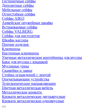
Гостиничные сейфы
Депозитные сейфы
Мебельные сейфы
Огнестойкие сейфы
Сейфы AIKO
Армейские оружейные шкафы
Встраиваемые сейфы
Сейфы VALBERG
Сейфы для пистолетов
Шкафы кассира
Прочие изделия
Ключницы
Настенные ключницы
Уличные металлические контейнеры для мусора
Баки для мусора с крышкой
Мусорные урны
Скамейки и лавки
Стойки ограждений с лентой
Опечатывающие устройства
Телескопические направляющие
Цветная металлическая мебель
Металлические кровати
Кровати металлические двухъярусные
Кровати металлические одноярусные