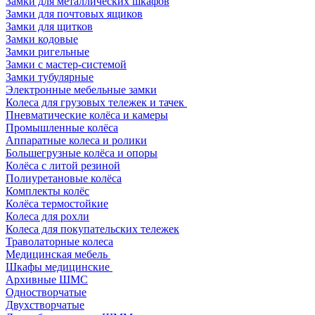
Замки для металлических шкафов
Замки для почтовых ящиков
Замки для щитков
Замки кодовые
Замки ригельные
Замки с мастер-системой
Замки тубулярные
Электронные мебельные замки
Колеса для грузовых тележек и тачек
Пневматические колёса и камеры
Промышленные колёса
Аппаратные колеса и ролики
Большегрузные колёса и опоры
Колёса с литой резиной
Полиуретановые колёса
Комплекты колёс
Колёса термостойкие
Колеса для рохли
Колеса для покупательских тележек
Траволаторные колеса
Медицинская мебель
Шкафы медицинские
Архивные ШМС
Одностворчатые
Двухстворчатые