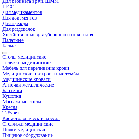
Для кабинета врача ШММ
ШСС
Для медикаментов
Для документов
Для одежды
Для раздевалок
Хозяйственные для уборочного инвентаря
Палатные
Белые
Столы медицинские
Тележки медицинские
Мебель для переливания крови
Медицинские прикроватные тумбы
Медицинские кровати
Аптечки металлические
Банкетки
Кушетки
Массажные столы
Кресла
Табуреты
Косметологические кресла
Стеллажи медицинские
Полки медицинские
Пищевое оборудование