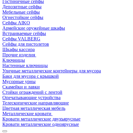
Гостиничные сейфы
Депозитные сейфы
Мебельные сейфы
Огнестойкие сейфы
Сейфы AIKO
Армейские оружейные шкафы
Встраиваемые сейфы
Сейфы VALBERG
Сейфы для пистолетов
Шкафы кассира
Прочие изделия
Ключницы
Настенные ключницы
Уличные металлические контейнеры для мусора
Баки для мусора с крышкой
Мусорные урны
Скамейки и лавки
Стойки ограждений с лентой
Опечатывающие устройства
Телескопические направляющие
Цветная металлическая мебель
Металлические кровати
Кровати металлические двухъярусные
Кровати металлические одноярусные