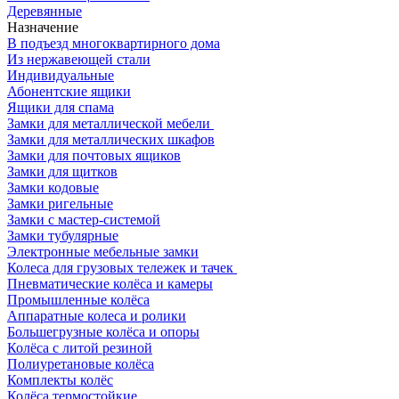
Деревянные
Назначение
В подъезд многоквартирного дома
Из нержавеющей стали
Индивидуальные
Абонентские ящики
Ящики для спама
Замки для металлической мебели
Замки для металлических шкафов
Замки для почтовых ящиков
Замки для щитков
Замки кодовые
Замки ригельные
Замки с мастер-системой
Замки тубулярные
Электронные мебельные замки
Колеса для грузовых тележек и тачек
Пневматические колёса и камеры
Промышленные колёса
Аппаратные колеса и ролики
Большегрузные колёса и опоры
Колёса с литой резиной
Полиуретановые колёса
Комплекты колёс
Колёса термостойкие