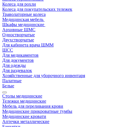
Колеса для рохли
Колеса для покупательских тележек
Траволаторные колеса
Медицинская мебель
Шкафы медицинские
Архивные ШМС
Одностворчатые
Двухстворчатые
Для кабинета врача ШММ
ШСС
Для медикаментов
Для документов
Для одежды
Для раздевалок
Хозяйственные для уборочного инвентаря
Палатные
Белые
Столы медицинские
Тележки медицинские
Мебель для переливания крови
Медицинские прикроватные тумбы
Медицинские кровати
Аптечки металлические
Банкетки