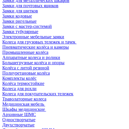
Замки для металлических шкафов
Замки для почтовых ящиков
Замки для щитков
Замки кодовые
Замки ригельные
Замки с мастер-системой
Замки тубулярные
Электронные мебельные замки
Колеса для грузовых тележек и тачек
Пневматические колёса и камеры
Промышленные колёса
Аппаратные колеса и ролики
Большегрузные колёса и опоры
Колёса с литой резиной
Полиуретановые колёса
Комплекты колёс
Колёса термостойкие
Колеса для рохли
Колеса для покупательских тележек
Траволаторные колеса
Медицинская мебель
Шкафы медицинские
Архивные ШМС
Одностворчатые
Двухстворчатые