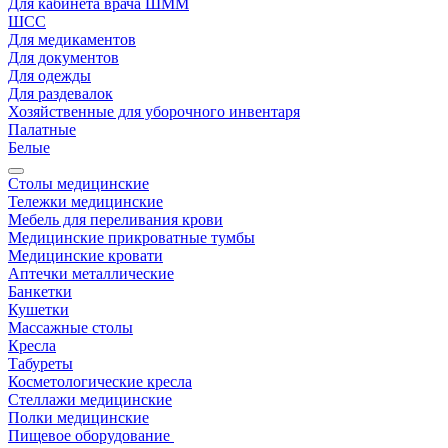
Для кабинета врача ШММ
ШСС
Для медикаментов
Для документов
Для одежды
Для раздевалок
Хозяйственные для уборочного инвентаря
Палатные
Белые
Столы медицинские
Тележки медицинские
Мебель для переливания крови
Медицинские прикроватные тумбы
Медицинские кровати
Аптечки металлические
Банкетки
Кушетки
Массажные столы
Кресла
Табуреты
Косметологические кресла
Стеллажи медицинские
Полки медицинские
Пищевое оборудование