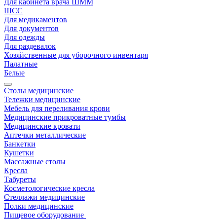
Для кабинета врача ШММ
ШСС
Для медикаментов
Для документов
Для одежды
Для раздевалок
Хозяйственные для уборочного инвентаря
Палатные
Белые
Столы медицинские
Тележки медицинские
Мебель для переливания крови
Медицинские прикроватные тумбы
Медицинские кровати
Аптечки металлические
Банкетки
Кушетки
Массажные столы
Кресла
Табуреты
Косметологические кресла
Стеллажи медицинские
Полки медицинские
Пищевое оборудование