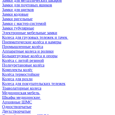
Замки для металлических шкафов
Замки для почтовых ящиков
Замки для щитков
Замки кодовые
Замки ригельные
Замки с мастер-системой
Замки тубулярные
Электронные мебельные замки
Колеса для грузовых тележек и тачек
Пневматические колёса и камеры
Промышленные колёса
Аппаратные колеса и ролики
Большегрузные колёса и опоры
Колёса с литой резиной
Полиуретановые колёса
Комплекты колёс
Колёса термостойкие
Колеса для рохли
Колеса для покупательских тележек
Траволаторные колеса
Медицинская мебель
Шкафы медицинские
Архивные ШМС
Одностворчатые
Двухстворчатые