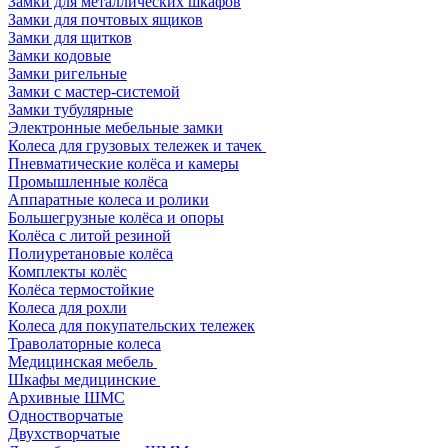
Замки для металлических шкафов
Замки для почтовых ящиков
Замки для щитков
Замки кодовые
Замки ригельные
Замки с мастер-системой
Замки тубулярные
Электронные мебельные замки
Колеса для грузовых тележек и тачек
Пневматические колёса и камеры
Промышленные колёса
Аппаратные колеса и ролики
Большегрузные колёса и опоры
Колёса с литой резиной
Полиуретановые колёса
Комплекты колёс
Колёса термостойкие
Колеса для рохли
Колеса для покупательских тележек
Траволаторные колеса
Медицинская мебель
Шкафы медицинские
Архивные ШМС
Одностворчатые
Двухстворчатые