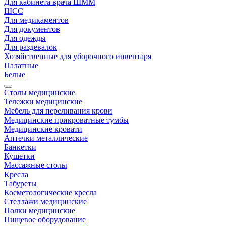
Для кабинета врача ШММ
ШСС
Для медикаментов
Для документов
Для одежды
Для раздевалок
Хозяйственные для уборочного инвентаря
Палатные
Белые
Столы медицинские
Тележки медицинские
Мебель для переливания крови
Медицинские прикроватные тумбы
Медицинские кровати
Аптечки металлические
Банкетки
Кушетки
Массажные столы
Кресла
Табуреты
Косметологические кресла
Стеллажи медицинские
Полки медицинские
Пищевое оборудование