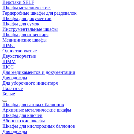
Верстаки SELF
Шкафы металлические
Гардеробные шкафы для раздевалок
Шкафы для документов
Шкафы для сумок
Инструментальные шкафы
Шкафы для инвентаря
Медицинские шкафы
ШМС
Одностворчатые
Двухстворчатые
ШММ
ШСС
Для медикаментов и документации
Для одежды
Для уборочного инвентаря
Палатные
Белые
Шкафы для газовых баллонов
Архивные металлические шкафы
Шкафы для ключей
Абонентские шкафы
Шкафы для кислородных баллонов
Для одежды