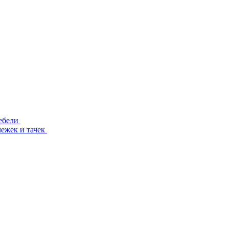
ебели
лежек и тачек