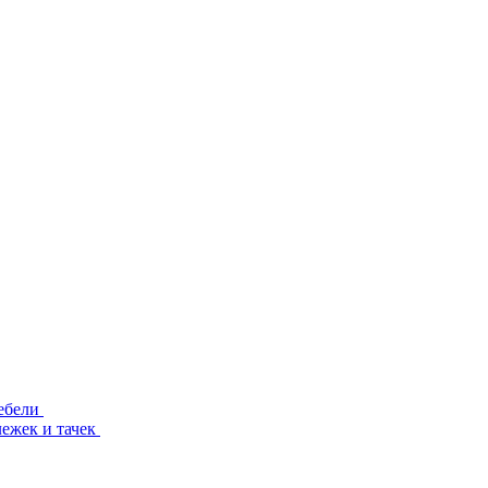
ебели
лежек и тачек