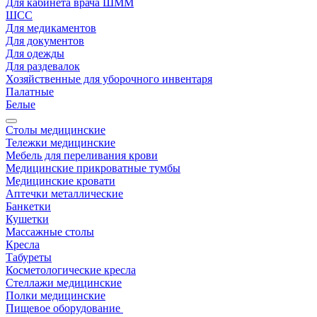
Для кабинета врача ШММ
ШСС
Для медикаментов
Для документов
Для одежды
Для раздевалок
Хозяйственные для уборочного инвентаря
Палатные
Белые
Столы медицинские
Тележки медицинские
Мебель для переливания крови
Медицинские прикроватные тумбы
Медицинские кровати
Аптечки металлические
Банкетки
Кушетки
Массажные столы
Кресла
Табуреты
Косметологические кресла
Стеллажи медицинские
Полки медицинские
Пищевое оборудование