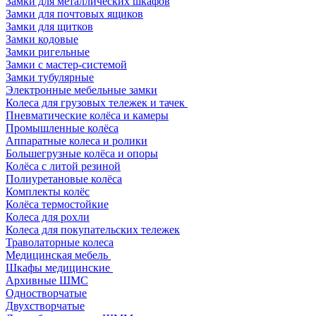
Замки для металлических шкафов
Замки для почтовых ящиков
Замки для щитков
Замки кодовые
Замки ригельные
Замки с мастер-системой
Замки тубулярные
Электронные мебельные замки
Колеса для грузовых тележек и тачек
Пневматические колёса и камеры
Промышленные колёса
Аппаратные колеса и ролики
Большегрузные колёса и опоры
Колёса с литой резиной
Полиуретановые колёса
Комплекты колёс
Колёса термостойкие
Колеса для рохли
Колеса для покупательских тележек
Траволаторные колеса
Медицинская мебель
Шкафы медицинские
Архивные ШМС
Одностворчатые
Двухстворчатые