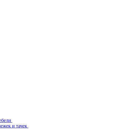
ебели
лежек и тачек