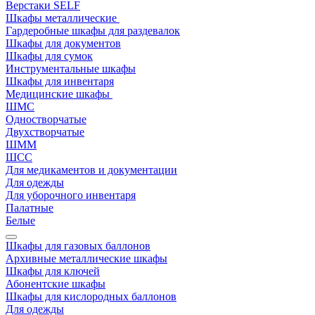
Верстаки SELF
Шкафы металлические
Гардеробные шкафы для раздевалок
Шкафы для документов
Шкафы для сумок
Инструментальные шкафы
Шкафы для инвентаря
Медицинские шкафы
ШМС
Одностворчатые
Двухстворчатые
ШММ
ШСС
Для медикаментов и документации
Для одежды
Для уборочного инвентаря
Палатные
Белые
Шкафы для газовых баллонов
Архивные металлические шкафы
Шкафы для ключей
Абонентские шкафы
Шкафы для кислородных баллонов
Для одежды