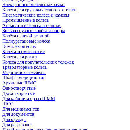
Электронные мебельные замки
Колеса для грузовых тележек и тачек
Пневматические колёса и камеры
Промышленные колёса
Аппаратные колеса и ролики
Большегрузные колёса и опоры
Колёса с литой резиной
Полиуретановые колёса
Комплекты колёс
Колёса термостойкие
Колеса для рохли
Колеса для покупательских тележек
Траволаторные колеса
Медицинская мебель
Шкафы медицинские
Архивные ШМС
Одностворчатые
Двухстворчатые
Для кабинета врача ШММ
ШСС
Для медикаментов
Для документов
Для одежды
Для раздевалок
Хозяйственные для уборочного инвентаря