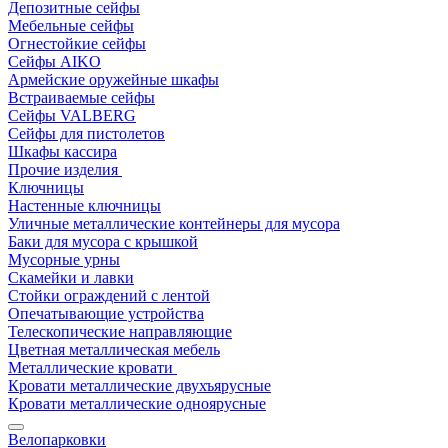
Депозитные сейфы
Мебельные сейфы
Огнестойкие сейфы
Сейфы AIKO
Армейские оружейные шкафы
Встраиваемые сейфы
Сейфы VALBERG
Сейфы для пистолетов
Шкафы кассира
Прочие изделия
Ключницы
Настенные ключницы
Уличные металлические контейнеры для мусора
Баки для мусора с крышкой
Мусорные урны
Скамейки и лавки
Стойки ограждений с лентой
Опечатывающие устройства
Телескопические направляющие
Цветная металлическая мебель
Металлические кровати
Кровати металлические двухъярусные
Кровати металлические одноярусные
Велопарковки