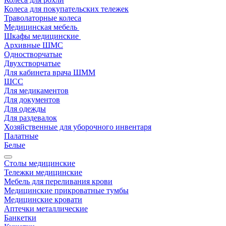
Колеса для покупательских тележек
Траволаторные колеса
Медицинская мебель
Шкафы медицинские
Архивные ШМС
Одностворчатые
Двухстворчатые
Для кабинета врача ШММ
ШСС
Для медикаментов
Для документов
Для одежды
Для раздевалок
Хозяйственные для уборочного инвентаря
Палатные
Белые
Столы медицинские
Тележки медицинские
Мебель для переливания крови
Медицинские прикроватные тумбы
Медицинские кровати
Аптечки металлические
Банкетки