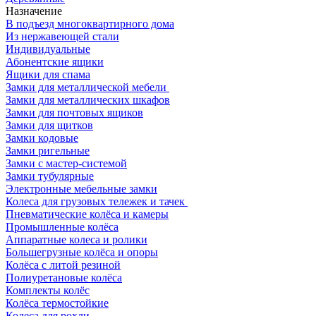
Назначение
В подъезд многоквартирного дома
Из нержавеющей стали
Индивидуальные
Абонентские ящики
Ящики для спама
Замки для металлической мебели
Замки для металлических шкафов
Замки для почтовых ящиков
Замки для щитков
Замки кодовые
Замки ригельные
Замки с мастер-системой
Замки тубулярные
Электронные мебельные замки
Колеса для грузовых тележек и тачек
Пневматические колёса и камеры
Промышленные колёса
Аппаратные колеса и ролики
Большегрузные колёса и опоры
Колёса с литой резиной
Полиуретановые колёса
Комплекты колёс
Колёса термостойкие
Колеса для рохли