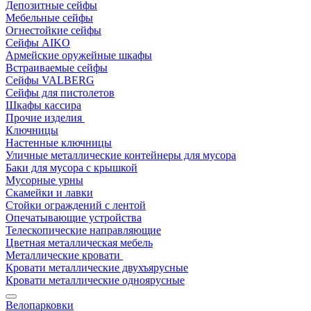
Депозитные сейфы
Мебельные сейфы
Огнестойкие сейфы
Сейфы AIKO
Армейские оружейные шкафы
Встраиваемые сейфы
Сейфы VALBERG
Сейфы для пистолетов
Шкафы кассира
Прочие изделия
Ключницы
Настенные ключницы
Уличные металлические контейнеры для мусора
Баки для мусора с крышкой
Мусорные урны
Скамейки и лавки
Стойки ограждений с лентой
Опечатывающие устройства
Телескопические направляющие
Цветная металлическая мебель
Металлические кровати
Кровати металлические двухъярусные
Кровати металлические одноярусные
Велопарковки