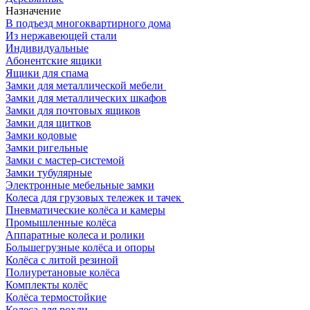
Назначение
В подъезд многоквартирного дома
Из нержавеющей стали
Индивидуальные
Абонентские ящики
Ящики для спама
Замки для металлической мебели
Замки для металлических шкафов
Замки для почтовых ящиков
Замки для щитков
Замки кодовые
Замки ригельные
Замки с мастер-системой
Замки тубулярные
Электронные мебельные замки
Колеса для грузовых тележек и тачек
Пневматические колёса и камеры
Промышленные колёса
Аппаратные колеса и ролики
Большегрузные колёса и опоры
Колёса с литой резиной
Полиуретановые колёса
Комплекты колёс
Колёса термостойкие
Колеса для рохли