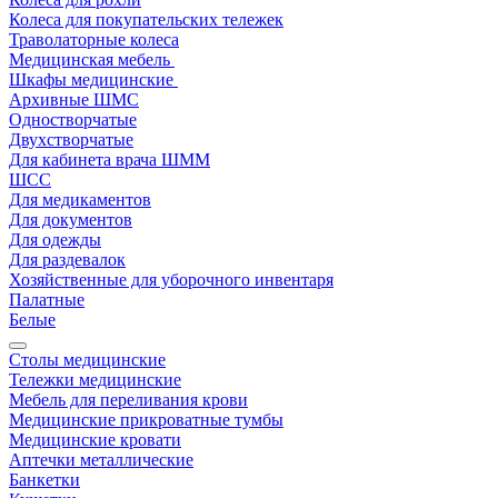
Колеса для покупательских тележек
Траволаторные колеса
Медицинская мебель
Шкафы медицинские
Архивные ШМС
Одностворчатые
Двухстворчатые
Для кабинета врача ШММ
ШСС
Для медикаментов
Для документов
Для одежды
Для раздевалок
Хозяйственные для уборочного инвентаря
Палатные
Белые
Столы медицинские
Тележки медицинские
Мебель для переливания крови
Медицинские прикроватные тумбы
Медицинские кровати
Аптечки металлические
Банкетки