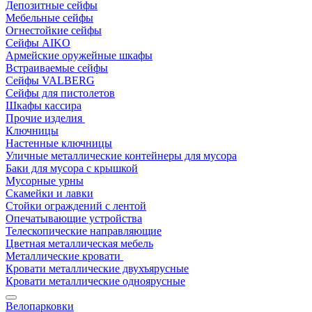
Депозитные сейфы
Мебельные сейфы
Огнестойкие сейфы
Сейфы AIKO
Армейские оружейные шкафы
Встраиваемые сейфы
Сейфы VALBERG
Сейфы для пистолетов
Шкафы кассира
Прочие изделия
Ключницы
Настенные ключницы
Уличные металлические контейнеры для мусора
Баки для мусора с крышкой
Мусорные урны
Скамейки и лавки
Стойки ограждений с лентой
Опечатывающие устройства
Телескопические направляющие
Цветная металлическая мебель
Металлические кровати
Кровати металлические двухъярусные
Кровати металлические одноярусные
Велопарковки