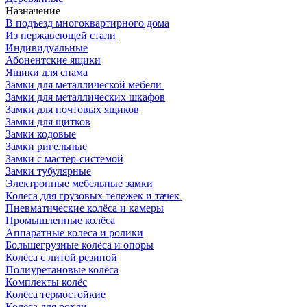
Назначение
В подъезд многоквартирного дома
Из нержавеющей стали
Индивидуальные
Абонентские ящики
Ящики для спама
Замки для металлической мебели
Замки для металлических шкафов
Замки для почтовых ящиков
Замки для щитков
Замки кодовые
Замки ригельные
Замки с мастер-системой
Замки тубулярные
Электронные мебельные замки
Колеса для грузовых тележек и тачек
Пневматические колёса и камеры
Промышленные колёса
Аппаратные колеса и ролики
Большегрузные колёса и опоры
Колёса с литой резиной
Полиуретановые колёса
Комплекты колёс
Колёса термостойкие
Колеса для рохли