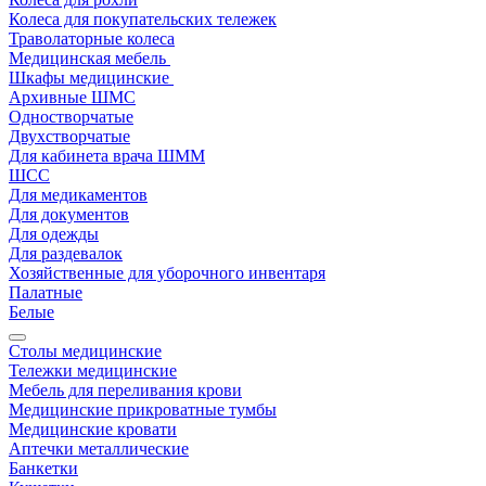
Колеса для покупательских тележек
Траволаторные колеса
Медицинская мебель
Шкафы медицинские
Архивные ШМС
Одностворчатые
Двухстворчатые
Для кабинета врача ШММ
ШСС
Для медикаментов
Для документов
Для одежды
Для раздевалок
Хозяйственные для уборочного инвентаря
Палатные
Белые
Столы медицинские
Тележки медицинские
Мебель для переливания крови
Медицинские прикроватные тумбы
Медицинские кровати
Аптечки металлические
Банкетки